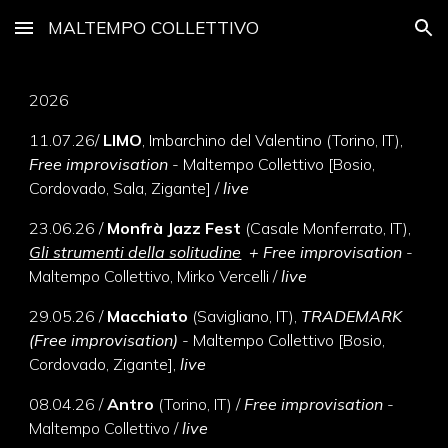
MALTEMPO COLLETTIVO
Skip to main content
Skip to navigation
2026
11
.
07
.
26
/
LIMO
, I
mbarchino del Valentino (Torino
,
IT),
Free improvisation
-
Maltempo Collettivo
[Bosio,
Cordovado, Sala, Zigante]
/
live
23.06.26 /
Monfrà Jazz Fest
(
Casale Monferrato
, IT)
,
Gli strumenti della solitudine
+
Free improvisation
-
Maltempo Collettivo
, Mirko Vercell
i
/
live
29
.
05
.
26
/
Macchiato
(
Savigliano
,
IT),
TRADEMARK
(
Free improvisation)
-
Maltempo Collettivo [Bosio,
Cordovado, Zigante],
live
08.04.26 /
Antro
(Torino, IT) /
Free improvisation
-
Maltempo Collettivo /
live