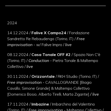
2024
14
.
12
.
2024 /
Falive X Campo24
/ Fondazione
Sandretto Re Rebaudengo (Torino, IT) /
Free
improvisation -
w/ Falive Impro
/
live
08.12.2024
/
Casa Tonale OFF #
2
/ Spazio Non C'è
(Torino, IT) /
Conduction -
Pietr
a Tonale & Maltempo
Collettivo /
live
30
.
11
.
2024 /
Orizzontale
/ RKH Studio (Torino, IT) /
Free improvisation -
CAVALLOGRANDE [
Biagio
Cavallo, Simone Grande
]
&
Maltempo Collettivo
[Domenico
Bosio, Alberto Tirelli, Marta Zigante
]
/ live
17
.
11
.
2024 /
Imbazine
/ Imbarchino del Valentino
(Torino, IT) /
Free improvisation -
Maltempo Collettivo
/