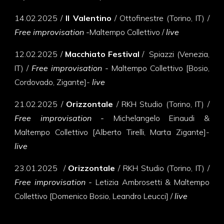
14
.
02
.
2025 /
Il Valenti
n
o
/ Ottofinestre (Torino, IT) /
Free improvisation -
Maltempo Collettivo
/
live
12
.
02
.
2025 /
Macchiato Festival
/ Spiazzi (Venezia,
IT) /
Free improvisation -
Maltempo Collettivo [
Bosio,
Cordovado, Zigante
]-
live
21
.
02
.
2025 /
Orizzontale
/ RKH Studio (Torino, IT) /
Free improvisation -
Michelangelo Einaudi &
Maltempo Collettivo [Alberto
Tirelli, Marta Zigante
]-
live
23.01.2025
/
Orizzontale
/ RKH Studio (Torino, IT) /
Free improvisation -
Letizia Ambrosetti & Maltempo
Collettivo [Domenico Bosio, Leandro Leucci
] /
live