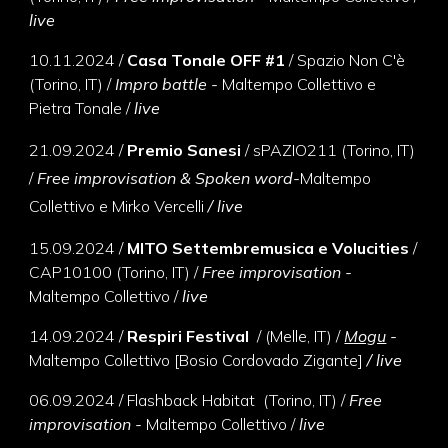
live
10
.
11
.
2024 /
Casa Tonale OFF #1
/ Spazio Non C'è
(Torino, IT) /
Impro battle
-
Maltempo Collettivo e
Pietra Tonale
/
live
21.
09
.
202
4
/
Premio Sanesi
/ sPAZIO211 (Torino, IT)
/
Free improvisation & Spoken word-
Maltempo
Collettivo e Mirko Vercelli
/
live
15
.
09
.
2024 /
MITO Settembremusica e Volucities
/
CAP10100 (Torino, IT) /
Free improvisation -
Maltempo Collettivo
/
live
14
.
09
.
2024 /
Respiri Festival
/ (Melle, IT) /
Mogu
-
Maltempo Collettivo
[Bosio Cordovado Zigante
]
/ live
06
.
09
.
2024 / Flashback Habitat
(Torino, IT) /
Free
improvisation -
Maltempo Collettivo
/
live